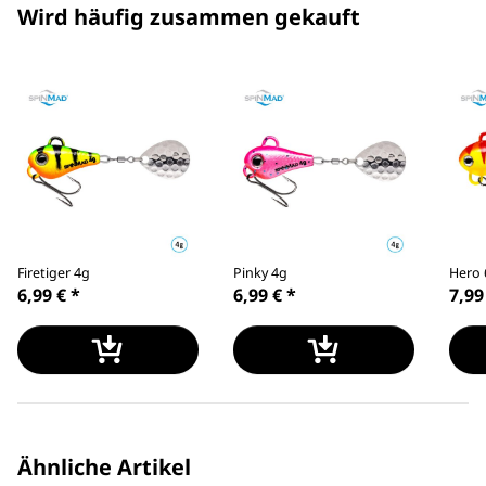
Wird häufig zusammen gekauft
Firetiger 4g
Pinky 4g
Hero 
6,99 €
*
6,99 €
*
7,99
Ähnliche Artikel