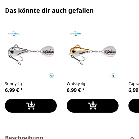
Das könnte dir auch gefallen
Sunny 4g
Whisky 4g
Capta
6,99 €
*
6,99 €
*
6,99
Beschreibung