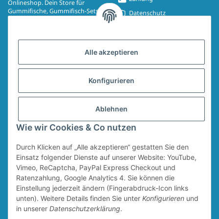
Onlineshop. Dein Store für
Gummifische, Gummifisch-Sets,
Datenschutz
Spinmad, Wobbler, Jighaken,
Impressum
Drillinge, UV-Drillinge, Snaps, T-
Shirts, Pullover, Jacken und
Widerrufsrecht
Aufkleber.
Alle akzeptieren
AGB
Sitemap
Konfigurieren
Widerrufsformular
Ablehnen
Vertrag widerrufen
Wie wir Cookies & Co nutzen
Durch Klicken auf „Alle akzeptieren“ gestatten Sie den
* Alle Preise inkl. gesetzlicher USt., zzgl.
Versand
Für den Versand von Ruten und Keschern wird ein Sperrgutzuschlag in Höhe
Einsatz folgender Dienste auf unserer Website: YouTube,
von 4,95 € erhoben. Dieser Zuschlag fällt unabhängig vom Warenwert an.
Vimeo, ReCaptcha, PayPal Express Checkout und
Ratenzahlung, Google Analytics 4. Sie können die
Einstellung jederzeit ändern (Fingerabdruck-Icon links
unten). Weitere Details finden Sie unter
Konfigurieren
und
in unserer
Datenschutzerklärung
.