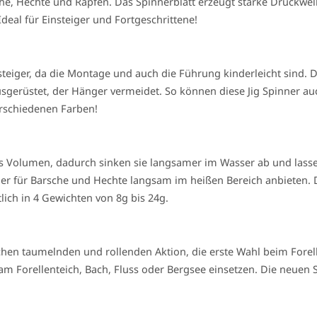
he, Hechte und Rapfen. Das Spinnerblatt erzeugt starke Druckwell
eal für Einsteiger und Fortgeschrittene!
insteiger, da die Montage und auch die Führung kinderleicht sind
usgerüstet, der Hänger vermeidet. So können diese Jig Spinner a
verschiedenen Farben!
s Volumen, dadurch sinken sie langsamer im Wasser ab und lasse
der für Barsche und Hechte langsam im heißen Bereich anbieten. 
lich in 4 Gewichten von 8g bis 24g.
lichen taumelnden und rollenden Aktion, die erste Wahl beim Fore
 Forellenteich, Bach, Fluss oder Bergsee einsetzen. Die neuen Sp