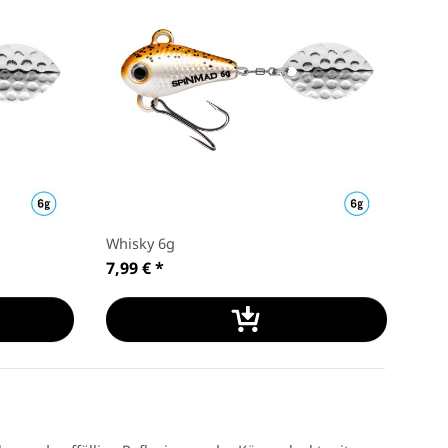
Whisky 6g
Spi
7,99 €
*
0,21