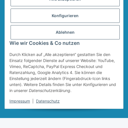
AGB
Sitemap
Konfigurieren
Widerrufsformular
Ablehnen
Vertrag widerrufen
Wie wir Cookies & Co nutzen
Durch Klicken auf „Alle akzeptieren“ gestatten Sie den
* Alle Preise inkl. gesetzlicher USt., zzgl.
Versand
Für den Versand von Ruten und Keschern wird ein Sperrgutzuschlag in Höhe
Einsatz folgender Dienste auf unserer Website: YouTube,
von 4,95 € erhoben. Dieser Zuschlag fällt unabhängig vom Warenwert an.
Vimeo, ReCaptcha, PayPal Express Checkout und
Ratenzahlung, Google Analytics 4. Sie können die
Einstellung jederzeit ändern (Fingerabdruck-Icon links
unten). Weitere Details finden Sie unter
Konfigurieren
und
in unserer
Datenschutzerklärung
.
Impressum
|
Datenschutz
Lieblingsköder GmbH © 2026
Mit
gemacht in Dessau
Powered by
JTL-Shop