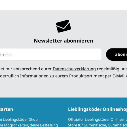
Newsletter abonnieren
abon
 abonnieren
det mir entsprechend eurer
Datenschutzerklärung
regelmäßig und
derruflich Informationen zu eurem Produktsortiment per E-Mail 
sarten
Lieblingsköder Onlinesho
im Lieblingsköder-Shop
Offizieller Lieblingsköder Onlinesh
e Möglichkeiten, deine Bestellung
Store für Gummifische, Gummifisch