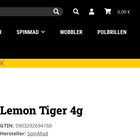
0,00 €
R
SPINMAD
WOBBLER
POLBRILLEN
0€
Lemon Tiger 4g
GTIN:
5903292694160
Hersteller:
SpinMad