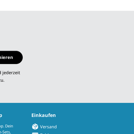
nieren
 jederzeit
zu.
p
Einkaufen
op. Dein
Versand
-Sets,