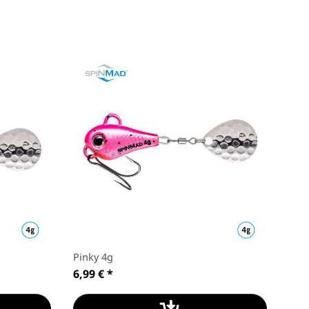
Pinky 4g
Sher
6,99 €
*
6,9