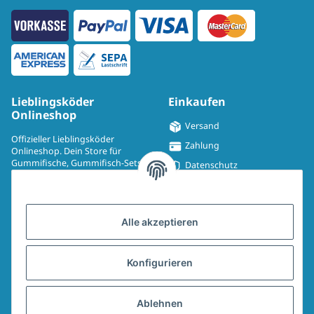
Lieblingsköder
Einkaufen
Onlineshop
Versand
Offizieller Lieblingsköder
Zahlung
Onlineshop. Dein Store für
Gummifische, Gummifisch-Sets,
Datenschutz
Spinmad, Wobbler, Jighaken,
Impressum
Drillinge, UV-Drillinge, Snaps, T-
Shirts, Pullover, Jacken und
Widerrufsrecht
Aufkleber.
Alle akzeptieren
AGB
Sitemap
Konfigurieren
Widerrufsformular
Ablehnen