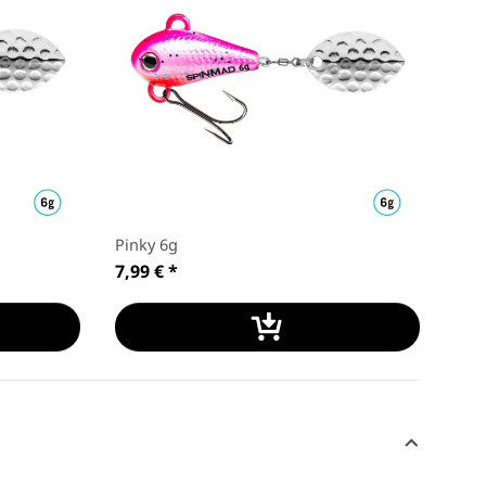
Pinky 6g
Sher
7,99 €
*
7,9