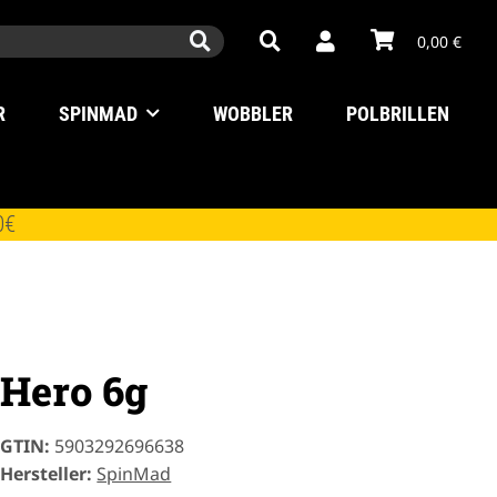
0,00 €
R
SPINMAD
WOBBLER
POLBRILLEN
0€
Hero 6g
GTIN:
5903292696638
Hersteller:
SpinMad