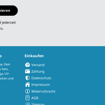
nieren
 jederzeit
zu.
p
Einkaufen
op. Dein
Versand
-Sets,
Zahlung
ge, UV-
Datenschutz
 Jacken und
Impressum
Widerrufsrecht
AGB
Sitemap