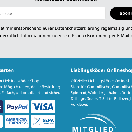
abon
 abonnieren
det mir entsprechend eurer
Datenschutzerklärung
regelmäßig und
derruflich Informationen zu eurem Produktsortiment per E-Mail 
sarten
Lieblingsköder Onlinesho
im Lieblingsköder-Shop
Offizieller Lieblingsköder Onlinesh
e Möglichkeiten, deine Bestellung
Store für Gummifische, Gummifisch
 Einfach, unkompliziert und sicher.
Spinmad, Wobbler, Jighaken, Drillin
Drillinge, Snaps, T-Shirts, Pullover,
Aufkleber.