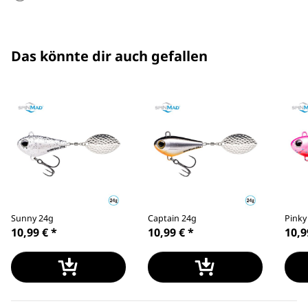
Das könnte dir auch gefallen
Sunny 24g
Captain 24g
Pinky
10,99 €
*
10,99 €
*
10,9