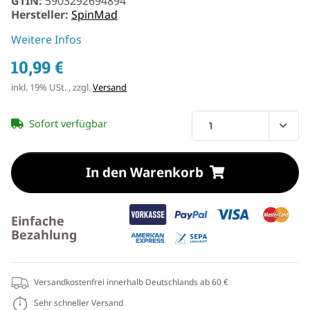
GTIN:
5903292694894
Hersteller:
SpinMad
Weitere Infos
10,99 €
inkl. 19% USt. , zzgl.
Versand
Sofort verfügbar
In den Warenkorb
Einfache
Bezahlung
Versandkostenfrei innerhalb Deutschlands ab 60 €
Sehr schneller Versand