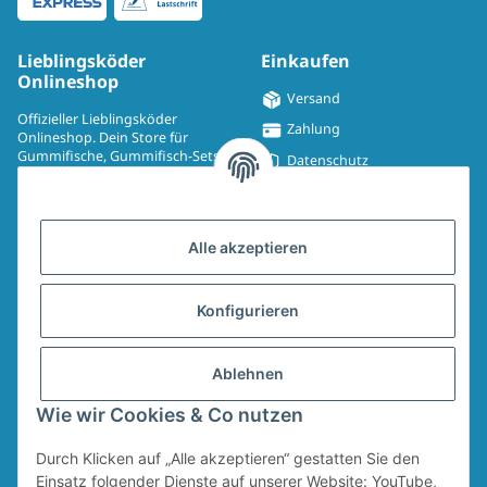
Lieblingsköder
Einkaufen
Onlineshop
Versand
Offizieller Lieblingsköder
Zahlung
Onlineshop. Dein Store für
Gummifische, Gummifisch-Sets,
Datenschutz
Spinmad, Wobbler, Jighaken,
Impressum
Drillinge, UV-Drillinge, Snaps, T-
Shirts, Pullover, Jacken und
Widerrufsrecht
Aufkleber.
Alle akzeptieren
AGB
Sitemap
Konfigurieren
Widerrufsformular
Ablehnen
Vertrag widerrufen
Wie wir Cookies & Co nutzen
Durch Klicken auf „Alle akzeptieren“ gestatten Sie den
* Alle Preise inkl. gesetzlicher USt., zzgl.
Versand
Für den Versand von Ruten und Keschern wird ein Sperrgutzuschlag in Höhe
Einsatz folgender Dienste auf unserer Website: YouTube,