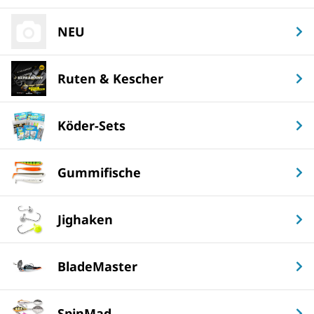
NEU
Ruten & Kescher
Köder-Sets
Gummifische
Jighaken
BladeMaster
SpinMad