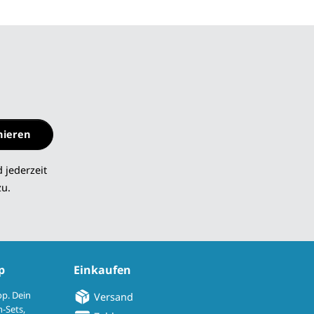
nieren
 jederzeit
zu.
p
Einkaufen
op. Dein
Versand
-Sets,