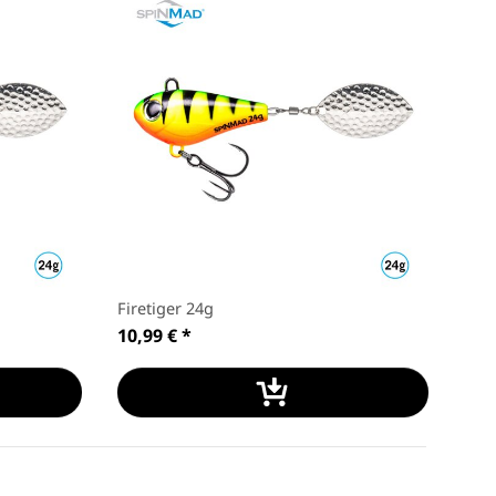
Firetiger 24g
10,99 €
*