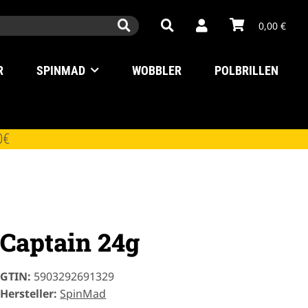
0,00 €
R
SPINMAD
WOBBLER
POLBRILLEN
0€
Captain 24g
GTIN:
5903292691329
Hersteller:
SpinMad