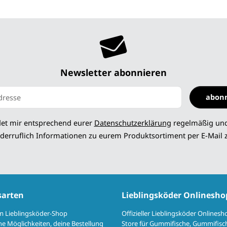
Newsletter abonnieren
abon
 abonnieren
det mir entsprechend eurer
Datenschutzerklärung
regelmäßig und
derruflich Informationen zu eurem Produktsortiment per E-Mail 
sarten
Lieblingsköder Onlinesho
im Lieblingsköder-Shop
Offizieller Lieblingsköder Onlinesh
e Möglichkeiten, deine Bestellung
Store für Gummifische, Gummifisch