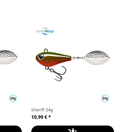
Sheriff 24g
Fire
10,99 €
*
10,