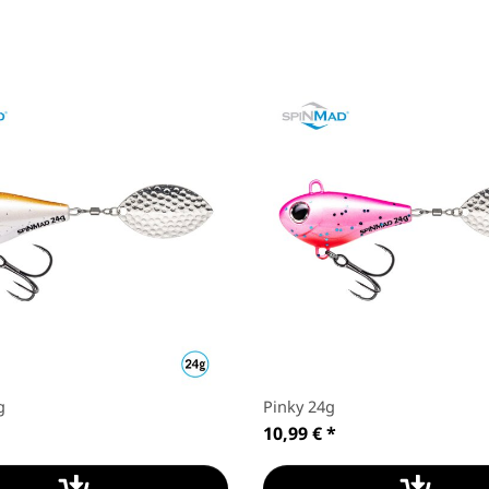
g
Pinky 24g
10,99 €
*