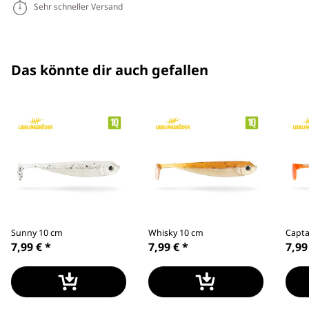
Sehr schneller Versand
Das könnte dir auch gefallen
Sunny 10 cm
Whisky 10 cm
Capta
7,99 €
*
7,99 €
*
7,99