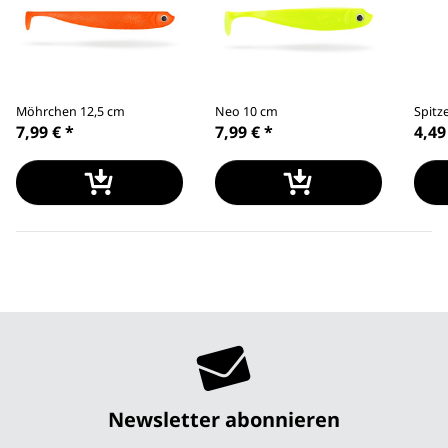
Möhrchen 12,5 cm
Neo 10 cm
Spitz
7,99 €
*
7,99 €
*
4,49
Newsletter abonnieren