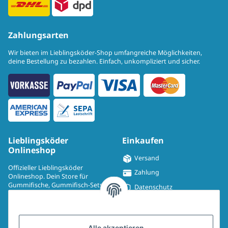
Zahlungsarten
Wir bieten im Lieblingsköder-Shop umfangreiche Möglichkeiten,
deine Bestellung zu bezahlen. Einfach, unkompliziert und sicher.
Lieblingsköder
Einkaufen
Onlineshop
Versand
Offizieller Lieblingsköder
Zahlung
Onlineshop. Dein Store für
Gummifische, Gummifisch-Sets,
Datenschutz
Spinmad, Wobbler, Jighaken,
Impressum
Drillinge, UV-Drillinge, Snaps, T-
Shirts, Pullover, Jacken und
Widerrufsrecht
Aufkleber.
Alle akzeptieren