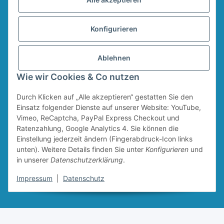
AGB
Sitemap
Konfigurieren
Widerrufsformular
Ablehnen
Vertrag widerrufen
Wie wir Cookies & Co nutzen
Durch Klicken auf „Alle akzeptieren“ gestatten Sie den
* Alle Preise inkl. gesetzlicher USt., zzgl.
Versand
Für den Versand von Ruten und Keschern wird ein Sperrgutzuschlag in Höhe
Einsatz folgender Dienste auf unserer Website: YouTube,
von 4,95 € erhoben. Dieser Zuschlag fällt unabhängig vom Warenwert an.
Vimeo, ReCaptcha, PayPal Express Checkout und
Ratenzahlung, Google Analytics 4. Sie können die
Einstellung jederzeit ändern (Fingerabdruck-Icon links
unten). Weitere Details finden Sie unter
Konfigurieren
und
in unserer
Datenschutzerklärung
.
Impressum
|
Datenschutz
Lieblingsköder GmbH © 2026
Mit
gemacht in Dessau
Powered by
JTL-Shop