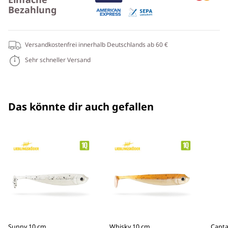
Bezahlung
Versandkostenfrei innerhalb Deutschlands ab 60 €
Sehr schneller Versand
Das könnte dir auch gefallen
Sunny 10 cm
Whisky 10 cm
Capta