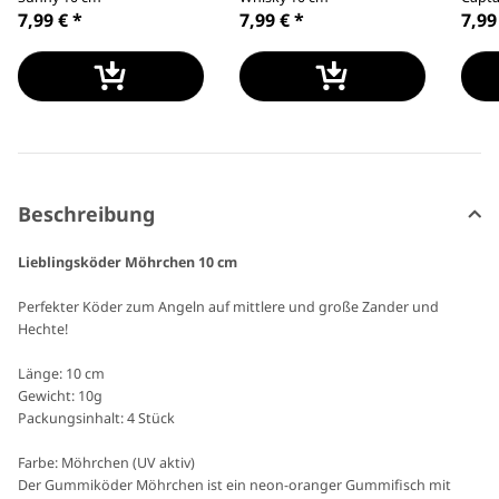
7,99 €
*
7,99 €
*
7,99
Beschreibung
Lieblingsköder Möhrchen 10 cm
Perfekter Köder zum Angeln auf mittlere und große Zander und
Hechte!
Länge: 10 cm
Gewicht: 10g
Packungsinhalt: 4 Stück
Farbe: Möhrchen (UV aktiv)
Der Gummiköder Möhrchen ist ein neon-oranger Gummifisch mit