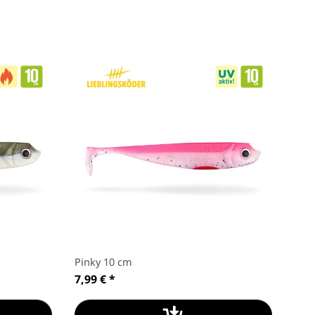
Pinky 10 cm
Ulti
7,99 €
*
8,9