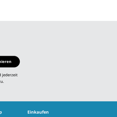
nieren
 jederzeit
zu.
p
Einkaufen