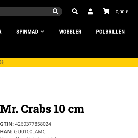
0,00 €
R
SPINMAD
WOBBLER
POLBRILLEN
0€
Mr. Crabs 10 cm
GTIN:
4260377858024
HAN:
GU0100LAMC