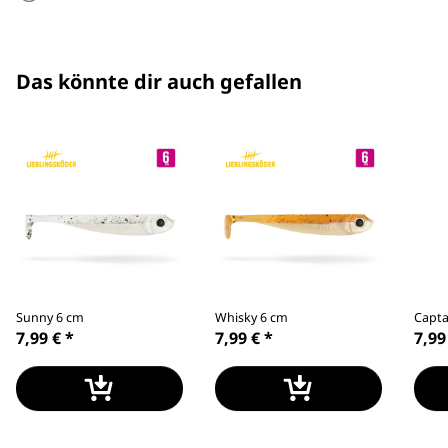
Das könnte dir auch gefallen
Sunny 6 cm
Whisky 6 cm
Capta
7,99 €
*
7,99 €
*
7,99