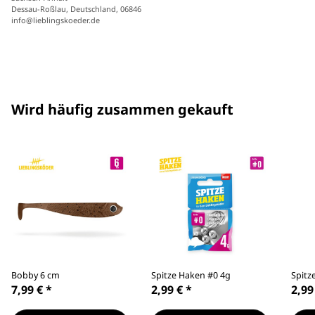
Dessau-Roßlau, Deutschland, 06846
info@lieblingskoeder.de
Wird häufig zusammen gekauft
Bobby 6 cm
Spitze Haken #0 4g
Spitz
7,99 €
*
2,99 €
*
2,99