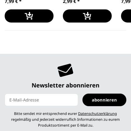
7,99 €
*
2,99 €
*
7,99
Newsletter abonnieren
abonnieren
Newsletter abonnieren
Bitte sendet mir entsprechend eurer
Datenschutzerklärung
regelmäßig und jederzeit widerruflich Informationen zu eurem
Produktsortiment per E-Mail zu.