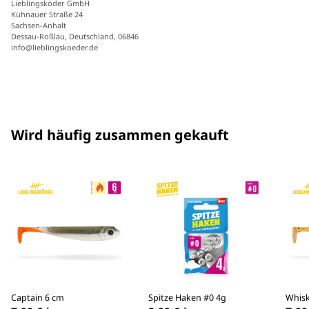
Lieblingsköder GmbH
Kühnauer Straße 24
Sachsen-Anhalt
Dessau-Roßlau, Deutschland, 06846
info@lieblingskoeder.de
Wird häufig zusammen gekauft
Captain 6 cm
Spitze Haken #0 4g
Whisk