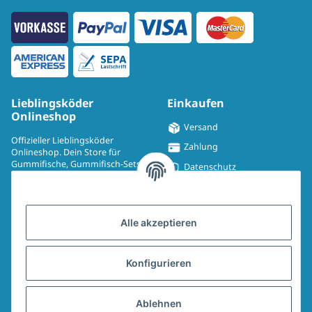
Lieblingsköder
Einkaufen
Onlineshop
Versand
Offizieller Lieblingsköder
Zahlung
Onlineshop. Dein Store für
Gummifische, Gummifisch-Sets,
Datenschutz
Spinmad, Wobbler, Jighaken,
Impressum
Drillinge, UV-Drillinge, Snaps, T-
Shirts, Pullover, Jacken und
Widerrufsrecht
Aufkleber.
Alle akzeptieren
AGB
Sitemap
Konfigurieren
Widerrufsformular
Ablehnen