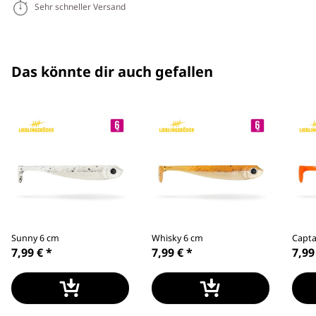
Sehr schneller Versand
Das könnte dir auch gefallen
Sunny 6 cm
Whisky 6 cm
Capta
7,99 €
*
7,99 €
*
7,99