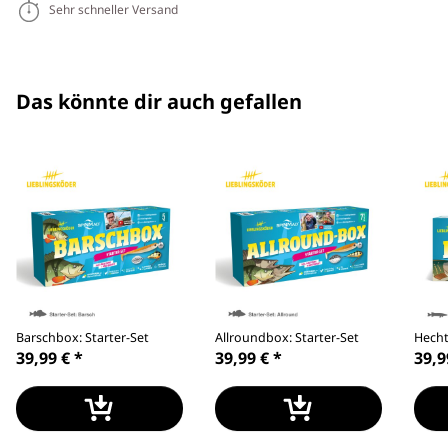
Sehr schneller Versand
Das könnte dir auch gefallen
Barschbox: Starter-Set
Allroundbox: Starter-Set
Hecht
39,99 €
*
39,99 €
*
39,9