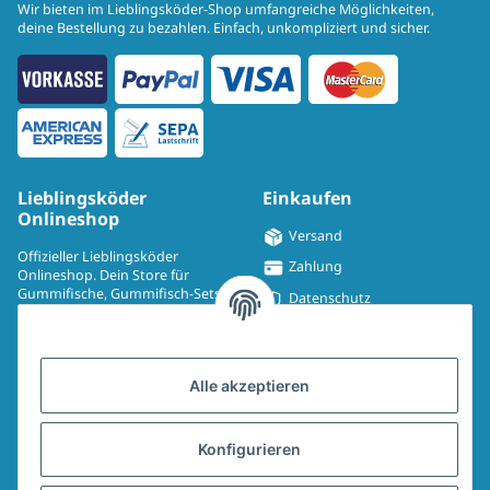
Wir bieten im Lieblingsköder-Shop umfangreiche Möglichkeiten,
deine Bestellung zu bezahlen. Einfach, unkompliziert und sicher.
Lieblingsköder
Einkaufen
Onlineshop
Versand
Offizieller Lieblingsköder
Zahlung
Onlineshop. Dein Store für
Gummifische, Gummifisch-Sets,
Datenschutz
Spinmad, Wobbler, Jighaken,
Impressum
Drillinge, UV-Drillinge, Snaps, T-
Shirts, Pullover, Jacken und
Widerrufsrecht
Aufkleber.
Alle akzeptieren
AGB
Sitemap
Konfigurieren
Widerrufsformular