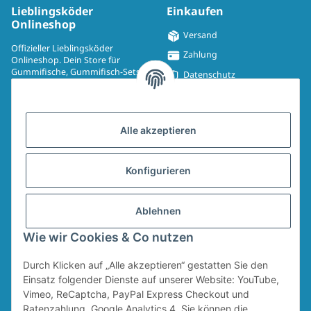
Lieblingsköder
Einkaufen
Onlineshop
Versand
Offizieller Lieblingsköder
Zahlung
Onlineshop. Dein Store für
Gummifische, Gummifisch-Sets,
Datenschutz
Spinmad, Wobbler, Jighaken,
Impressum
Drillinge, UV-Drillinge, Snaps, T-
Shirts, Pullover, Jacken und
Widerrufsrecht
Aufkleber.
Alle akzeptieren
AGB
Sitemap
Konfigurieren
Widerrufsformular
Ablehnen
Vertrag widerrufen
Wie wir Cookies & Co nutzen
Durch Klicken auf „Alle akzeptieren“ gestatten Sie den
* Alle Preise inkl. gesetzlicher USt., zzgl.
Versand
Für den Versand von Ruten und Keschern wird ein Sperrgutzuschlag in Höhe
Einsatz folgender Dienste auf unserer Website: YouTube,
von 4,95 € erhoben. Dieser Zuschlag fällt unabhängig vom Warenwert an.
Vimeo, ReCaptcha, PayPal Express Checkout und
Ratenzahlung, Google Analytics 4. Sie können die