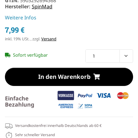
GTIN:
5903292694368
Hersteller:
SpinMad
Weitere Infos
7,99 €
inkl. 19% USt. , zzgl.
Versand
Sofort verfügbar
In den Warenkorb
Einfache
Bezahlung
Versandkostenfrei innerhalb Deutschlands ab 60 €
Sehr schneller Versand