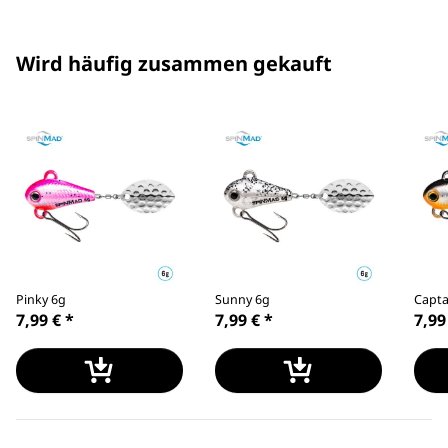
Wird häufig zusammen gekauft
Pinky 6g
Sunny 6g
Capta
7,99 €
*
7,99 €
*
7,99