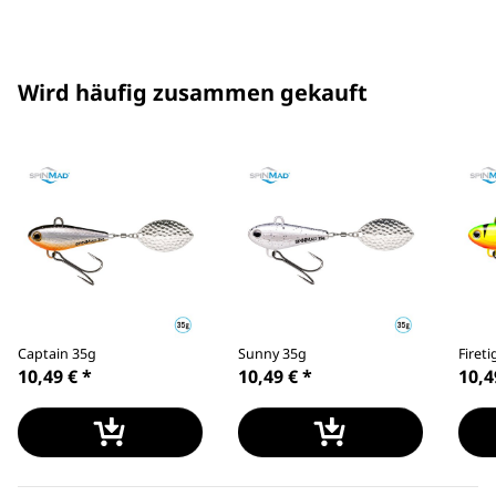
Wird häufig zusammen gekauft
Captain 35g
Sunny 35g
Firet
10,49 €
*
10,49 €
*
10,4