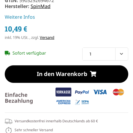
GTIN:
5903292694672
Hersteller:
SpinMad
Weitere Infos
10,49 €
inkl. 19% USt. , zzgl.
Versand
Sofort verfügbar
In den Warenkorb
Einfache
Bezahlung
Versandkostenfrei innerhalb Deutschlands ab 60 €
Sehr schneller Versand