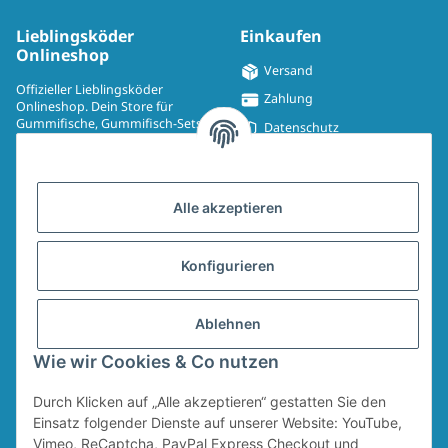
Lieblingsköder
Einkaufen
Onlineshop
Versand
Offizieller Lieblingsköder
Zahlung
Onlineshop. Dein Store für
Gummifische, Gummifisch-Sets,
Datenschutz
Spinmad, Wobbler, Jighaken,
Impressum
Drillinge, UV-Drillinge, Snaps, T-
Shirts, Pullover, Jacken und
Widerrufsrecht
Aufkleber.
Alle akzeptieren
AGB
Sitemap
Konfigurieren
Widerrufsformular
Ablehnen
Vertrag widerrufen
Wie wir Cookies & Co nutzen
Durch Klicken auf „Alle akzeptieren“ gestatten Sie den
* Alle Preise inkl. gesetzlicher USt., zzgl.
Versand
Für den Versand von Ruten und Keschern wird ein Sperrgutzuschlag in Höhe
Einsatz folgender Dienste auf unserer Website: YouTube,
von 4,95 € erhoben. Dieser Zuschlag fällt unabhängig vom Warenwert an.
Vimeo, ReCaptcha, PayPal Express Checkout und