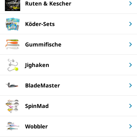
Ruten & Kescher
Köder-Sets
Gummifische
Jighaken
BladeMaster
SpinMad
Wobbler