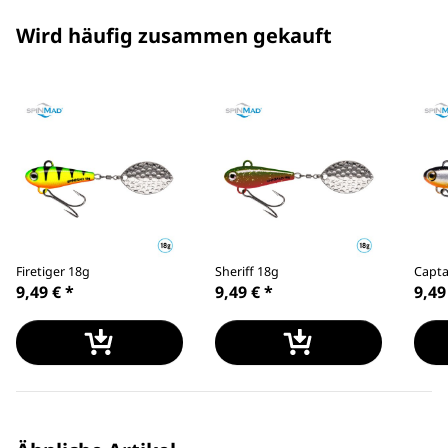
Wird häufig zusammen gekauft
Firetiger 18g
Sheriff 18g
Capta
9,49 €
*
9,49 €
*
9,49