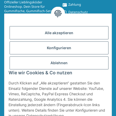
Offizieller Lieblingsköder
Zahlung
Onlineshop. Dein Store für
Gummifische, Gummifisch-Sets,
Datenschutz
Spinmad, Wobbler, Jighaken,
Impressum
Drillinge, UV-Drillinge, Snaps, T-
Shirts, Pullover, Jacken und
Widerrufsrecht
Aufkleber.
Alle akzeptieren
AGB
Sitemap
Konfigurieren
Widerrufsformular
Ablehnen
Vertrag widerrufen
Wie wir Cookies & Co nutzen
Durch Klicken auf „Alle akzeptieren“ gestatten Sie den
* Alle Preise inkl. gesetzlicher USt., zzgl.
Versand
Für den Versand von Ruten und Keschern wird ein Sperrgutzuschlag in Höhe
Einsatz folgender Dienste auf unserer Website: YouTube,
von 4,95 € erhoben. Dieser Zuschlag fällt unabhängig vom Warenwert an.
Vimeo, ReCaptcha, PayPal Express Checkout und
Ratenzahlung, Google Analytics 4. Sie können die
Einstellung jederzeit ändern (Fingerabdruck-Icon links
unten). Weitere Details finden Sie unter
Konfigurieren
und
in unserer
Datenschutzerklärung
.