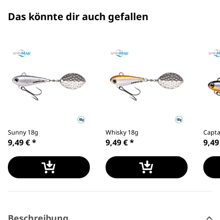
Das könnte dir auch gefallen
Sunny 18g
Whisky 18g
Capta
9,49 €
*
9,49 €
*
9,49
Beschreibung