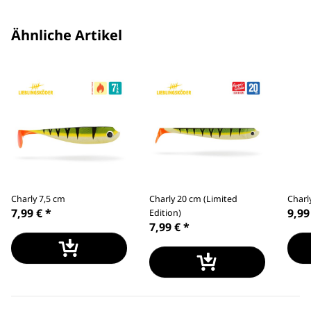
Ähnliche Artikel
Charly 7,5 cm
Charly 20 cm (Limited
Charl
7,99 €
*
9,99
Edition)
7,99 €
*