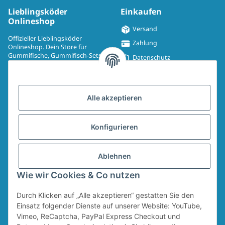
Lieblingsköder
Einkaufen
Onlineshop
Versand
Offizieller Lieblingsköder
Zahlung
Onlineshop. Dein Store für
Gummifische, Gummifisch-Sets,
Datenschutz
Spinmad, Wobbler, Jighaken,
Impressum
Drillinge, UV-Drillinge, Snaps, T-
Shirts, Pullover, Jacken und
Widerrufsrecht
Aufkleber.
Alle akzeptieren
AGB
Sitemap
Konfigurieren
Widerrufsformular
Ablehnen
Vertrag widerrufen
Wie wir Cookies & Co nutzen
Durch Klicken auf „Alle akzeptieren“ gestatten Sie den
* Alle Preise inkl. gesetzlicher USt., zzgl.
Versand
Für den Versand von Ruten und Keschern wird ein Sperrgutzuschlag in Höhe
Einsatz folgender Dienste auf unserer Website: YouTube,
von 4,95 € erhoben. Dieser Zuschlag fällt unabhängig vom Warenwert an.
Vimeo, ReCaptcha, PayPal Express Checkout und