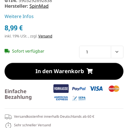
GTIN:
5903292692838
Hersteller:
SpinMad
Weitere Infos
8,99 €
inkl. 19% USt. , zzgl.
Versand
Sofort verfügbar
In den Warenkorb
Einfache
Bezahlung
Versandkostenfrei innerhalb Deutschlands ab 60 €
Sehr schneller Versand