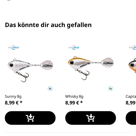
Das könnte dir auch gefallen
Sunny 8g
Whisky 8g
Capta
8,99 €
*
8,99 €
*
8,99