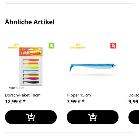
Ähnliche Artikel
Dorsch-Paket 10cm
Flipper 15 cm
Dorsc
12,99 €
*
7,99 €
*
9,99