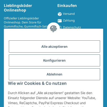
Lieblingsköder
Einkaufen
Onlineshop
Versand
Offizieller Lieblingsköder
Zahlung
Onlineshop. Dein Store für
Gummifische, Gummifisch-Sets,
Datenschutz
Spinmad, Wobbler, Jighaken,
Impressum
Drillinge, UV-Drillinge, Snaps, T-
Shirts, Pullover, Jacken und
Widerrufsrecht
Aufkleber.
Alle akzeptieren
AGB
Sitemap
Konfigurieren
Widerrufsformular
Ablehnen
Vertrag widerrufen
Wie wir Cookies & Co nutzen
Durch Klicken auf „Alle akzeptieren“ gestatten Sie den
* Alle Preise inkl. gesetzlicher USt., zzgl.
Versand
Für den Versand von Ruten und Keschern wird ein Sperrgutzuschlag in Höhe
Einsatz folgender Dienste auf unserer Website: YouTube,
von 4,95 € erhoben. Dieser Zuschlag fällt unabhängig vom Warenwert an.
Vimeo, ReCaptcha, PayPal Express Checkout und