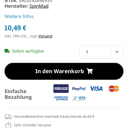
GTIN:
5903292696935
Hersteller:
SpinMad
Weitere Infos
10,49 €
inkl. 19% USt. , zzgl.
Versand
Sofort verfügbar
In den Warenkorb
Einfache
Bezahlung
Versandkostenfrei innerhalb Deutschlands ab 60 €
Sehr schneller Versand