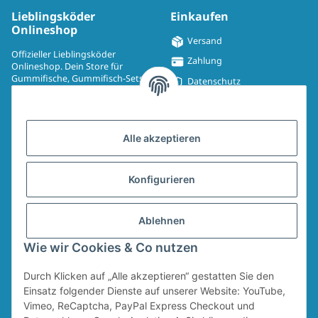
Lieblingsköder
Einkaufen
Onlineshop
Versand
Offizieller Lieblingsköder
Zahlung
Onlineshop. Dein Store für
Gummifische, Gummifisch-Sets,
Datenschutz
Spinmad, Wobbler, Jighaken,
Impressum
Drillinge, UV-Drillinge, Snaps, T-
Shirts, Pullover, Jacken und
Widerrufsrecht
Aufkleber.
Alle akzeptieren
AGB
Sitemap
Konfigurieren
Widerrufsformular
Ablehnen
Vertrag widerrufen
Wie wir Cookies & Co nutzen
Durch Klicken auf „Alle akzeptieren“ gestatten Sie den
* Alle Preise inkl. gesetzlicher USt., zzgl.
Versand
Für den Versand von Ruten und Keschern wird ein Sperrgutzuschlag in Höhe
Einsatz folgender Dienste auf unserer Website: YouTube,
von 4,95 € erhoben. Dieser Zuschlag fällt unabhängig vom Warenwert an.
Vimeo, ReCaptcha, PayPal Express Checkout und