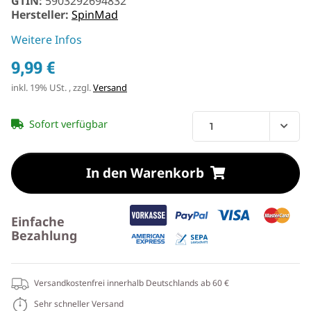
GTIN:
5903292694832
Hersteller:
SpinMad
Weitere Infos
9,99 €
inkl. 19% USt. , zzgl.
Versand
Sofort verfügbar
In den Warenkorb
Einfache
Bezahlung
Versandkostenfrei innerhalb Deutschlands ab 60 €
Sehr schneller Versand