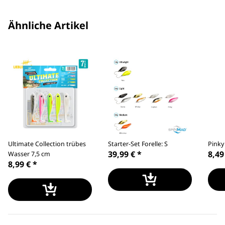
Ähnliche Artikel
Ultimate Collection trübes
Starter-Set Forelle: S
Pinky
39,99 €
*
8,49
Wasser 7,5 cm
8,99 €
*