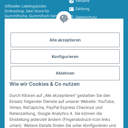
Versand
Offizieller Lieblingsköder
Zahlung
Onlineshop. Dein Store für
Gummifische, Gummifisch-Sets,
Datenschutz
Spinmad, Wobbler, Jighaken,
Impressum
Drillinge, UV-Drillinge, Snaps, T-
Shirts, Pullover, Jacken und
Widerrufsrecht
Aufkleber.
Alle akzeptieren
AGB
Sitemap
Konfigurieren
Widerrufsformular
Ablehnen
Vertrag widerrufen
Wie wir Cookies & Co nutzen
Durch Klicken auf „Alle akzeptieren“ gestatten Sie den
* Alle Preise inkl. gesetzlicher USt., zzgl.
Versand
Für den Versand von Ruten und Keschern wird ein Sperrgutzuschlag in Höhe
Einsatz folgender Dienste auf unserer Website: YouTube,
von 4,95 € erhoben. Dieser Zuschlag fällt unabhängig vom Warenwert an.
Vimeo, ReCaptcha, PayPal Express Checkout und
Ratenzahlung, Google Analytics 4. Sie können die
Einstellung jederzeit ändern (Fingerabdruck-Icon links
unten). Weitere Details finden Sie unter
Konfigurieren
und