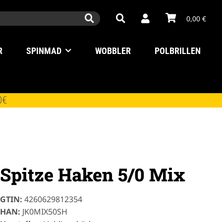
0,00 €
R
SPINMAD
WOBBLER
POLBRILLEN
0€
Spitze Haken 5/0 Mix
GTIN:
4260629812354
HAN:
JK0MIX50SH