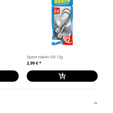
Spitze Haken 5/0 12g
Spit
2,99 €
*
2,9