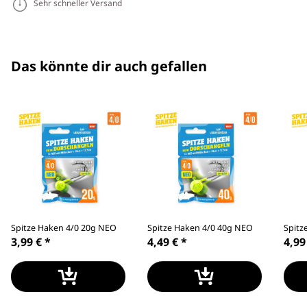
Sehr schneller Versand
Das könnte dir auch gefallen
Spitze Haken 4/0 20g NEO
Spitze Haken 4/0 40g NEO
Spitz
3,99 €
*
4,49 €
*
4,99