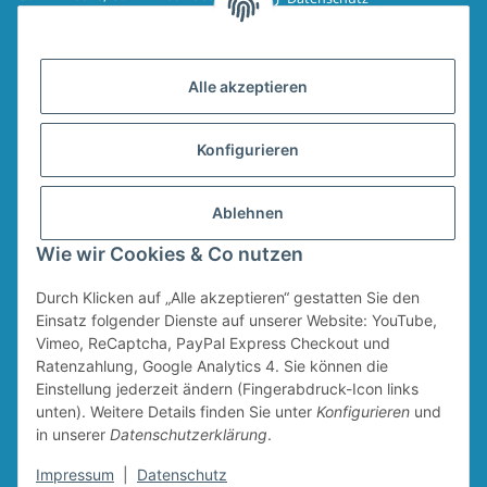
Spinmad, Wobbler, Jighaken,
Impressum
Drillinge, UV-Drillinge, Snaps, T-
Shirts, Pullover, Jacken und
Widerrufsrecht
Aufkleber.
Alle akzeptieren
AGB
Sitemap
Konfigurieren
Widerrufsformular
Ablehnen
Vertrag widerrufen
Wie wir Cookies & Co nutzen
Durch Klicken auf „Alle akzeptieren“ gestatten Sie den
* Alle Preise inkl. gesetzlicher USt., zzgl.
Versand
Für den Versand von Ruten und Keschern wird ein Sperrgutzuschlag in Höhe
Einsatz folgender Dienste auf unserer Website: YouTube,
von 4,95 € erhoben. Dieser Zuschlag fällt unabhängig vom Warenwert an.
Vimeo, ReCaptcha, PayPal Express Checkout und
Ratenzahlung, Google Analytics 4. Sie können die
Einstellung jederzeit ändern (Fingerabdruck-Icon links
unten). Weitere Details finden Sie unter
Konfigurieren
und
in unserer
Datenschutzerklärung
.
Impressum
|
Datenschutz