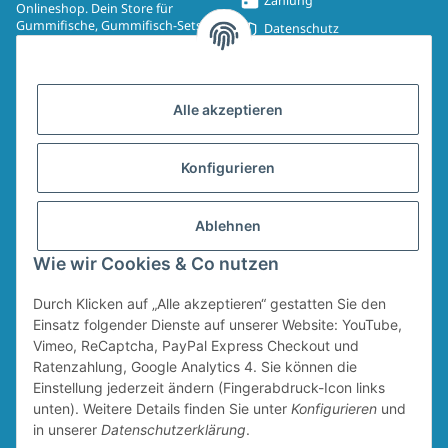
Zahlung
Onlineshop. Dein Store für
Gummifische, Gummifisch-Sets,
Datenschutz
Spinmad, Wobbler, Jighaken,
Impressum
Drillinge, UV-Drillinge, Snaps, T-
Shirts, Pullover, Jacken und
Widerrufsrecht
Aufkleber.
Alle akzeptieren
AGB
Sitemap
Konfigurieren
Widerrufsformular
Ablehnen
Vertrag widerrufen
Wie wir Cookies & Co nutzen
Durch Klicken auf „Alle akzeptieren“ gestatten Sie den
* Alle Preise inkl. gesetzlicher USt., zzgl.
Versand
Für den Versand von Ruten und Keschern wird ein Sperrgutzuschlag in Höhe
Einsatz folgender Dienste auf unserer Website: YouTube,
von 4,95 € erhoben. Dieser Zuschlag fällt unabhängig vom Warenwert an.
Vimeo, ReCaptcha, PayPal Express Checkout und
Ratenzahlung, Google Analytics 4. Sie können die
Einstellung jederzeit ändern (Fingerabdruck-Icon links
unten). Weitere Details finden Sie unter
Konfigurieren
und
in unserer
Datenschutzerklärung
.