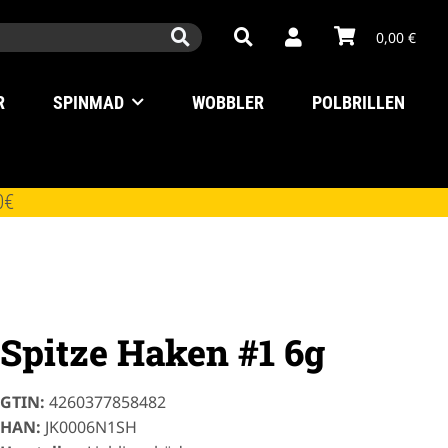
0,00 €
R
SPINMAD
WOBBLER
POLBRILLEN
0€
Spitze Haken #1 6g
GTIN:
4260377858482
HAN:
JK0006N1SH