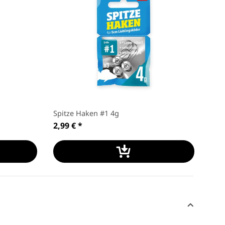
Spitze Haken #1 4g
Spi
2,99 €
*
2,9