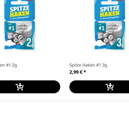
ken #1 2g
Spitze Haken #1 3g
2,99 €
*