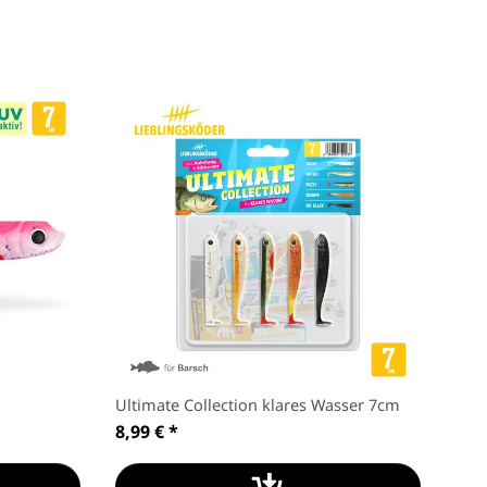
Ultimate Collection klares Wasser 7cm
Ulti
8,99 €
*
8,9