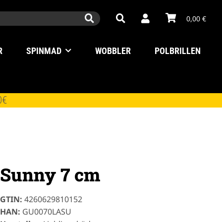
0,00 €
R
SPINMAD
WOBBLER
POLBRILLEN
0€
Sunny 7 cm
GTIN:
4260629810152
HAN:
GU0070LASU