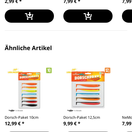
2,99 €
*
7,99 €
*
7,99
Ähnliche Artikel
Dorsch-Paket 10cm
Dorsch-Paket 12,5cm
NeMo
12,99 €
*
9,99 €
*
7,99