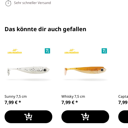
Sehr schneller Versand
Das könnte dir auch gefallen
Sunny 7,5 cm
Whisky 7,5 cm
Capta
7,99 €
*
7,99 €
*
7,99