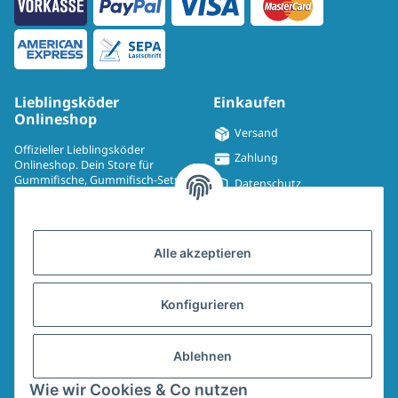
Lieblingsköder
Einkaufen
Onlineshop
Versand
Offizieller Lieblingsköder
Zahlung
Onlineshop. Dein Store für
Gummifische, Gummifisch-Sets,
Datenschutz
Spinmad, Wobbler, Jighaken,
Impressum
Drillinge, UV-Drillinge, Snaps, T-
Shirts, Pullover, Jacken und
Widerrufsrecht
Aufkleber.
Alle akzeptieren
AGB
Sitemap
Konfigurieren
Widerrufsformular
Ablehnen
Vertrag widerrufen
Wie wir Cookies & Co nutzen