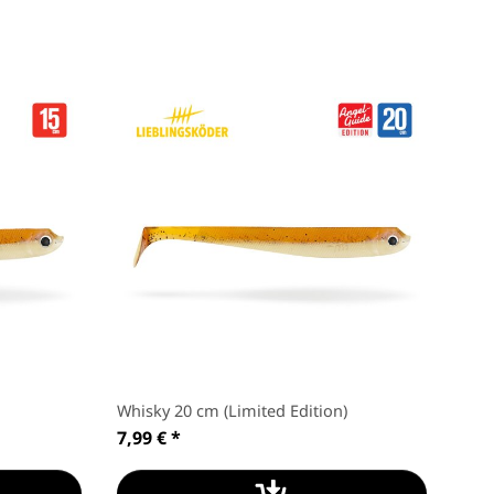
Whisky 20 cm (Limited Edition)
Cap
7,99 €
*
7,9