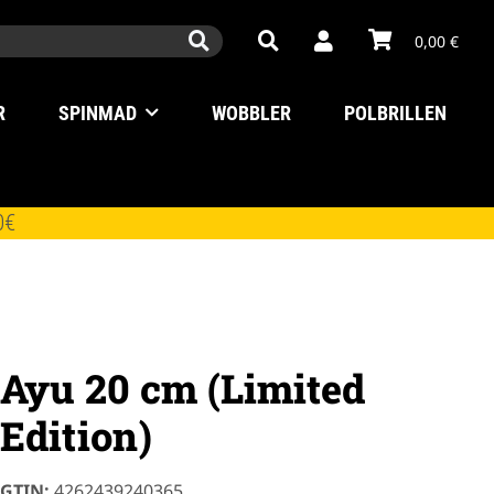
0,00 €
R
SPINMAD
WOBBLER
POLBRILLEN
0€
Ayu 20 cm (Limited
Edition)
GTIN:
4262439240365