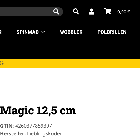
0,00 €
R
SPINMAD
WOBBLER
POLBRILLEN
0€
Magic 12,5 cm
GTIN:
4260377859397
Hersteller:
Lieblingsköder