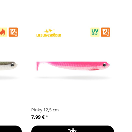
Pinky 12,5 cm
Ulti
7,99 €
*
cm
8,9