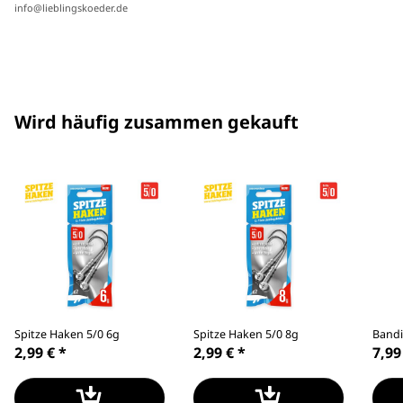
info@lieblingskoeder.de
Wird häufig zusammen gekauft
Spitze Haken 5/0 6g
Spitze Haken 5/0 8g
Bandi
2,99 €
*
2,99 €
*
7,99