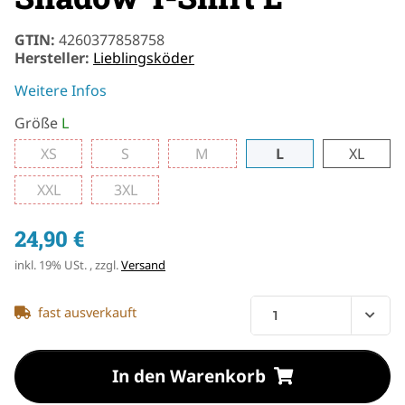
GTIN:
4260377858758
Hersteller:
Lieblingsköder
Weitere Infos
Größe
L
XS
S
M
L
XL
XS
S
M
L
XL
XXL
3XL
XXL
3XL
24,90 €
inkl. 19% USt. , zzgl.
Versand
fast ausverkauft
In den Warenkorb