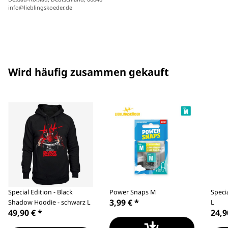
info@lieblingskoeder.de
Wird häufig zusammen gekauft
Special Edition - Black
Power Snaps M
Specia
3,99 €
*
Shadow Hoodie - schwarz L
L
49,90 €
*
24,9